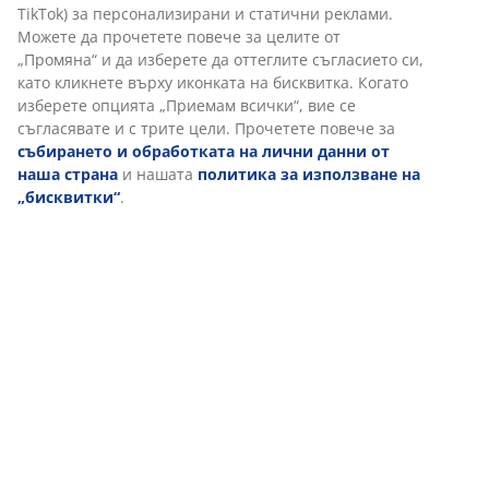
Характеристики
Отзиви
(
45
)
За марката
Доставка