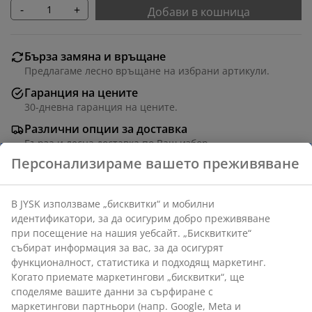
-
+
Добави в кошница
Бърза замяна и връщане
Предлагаме лесно връщане на избрани артикули.
Гаранция на цените
30-дневна гаранция на цените.
Различни опции за доставка
Бърза и лесна доставка по Ваш избор.
Масивен дъб, дъбов фурнир и декоративен фурнир.
С плъзгащи ролетни врати. Ш90 x В120 x Дълб.40 см
Артикул: 3640232
Инструкции за сглобяване