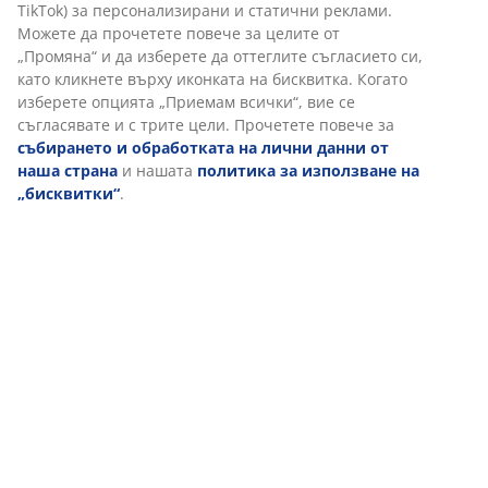
(
10
)
Доставка
Персонализираме вашето преживяване
В JYSK използваме „бисквитки“ и мобилни идентификатори, з
осигурим добро преживяване при посещение на нашия уебса
„Бисквитките“ събират информация за вас, за да осигурят
функционалност, статистика и подходящ маркетинг. Когато
приемате маркетингови „бисквитки“, ще споделяме вашите 
за сърфиране с маркетингови партньори (напр. Google, Meta
TikTok) за персонализирани и статични реклами. Можете да
прочетете повече за целите от „Промяна“ и да изберете да
оттеглите съгласието си, като кликнете върху иконката на
бисквитка. Когато изберете опцията „Приемам всички“, вие с
съгласявате и с трите цели. Прочетете повече за
събиранет
обработката на лични данни от наша страна
и нашата
политика за използване на „бисквитки“
.