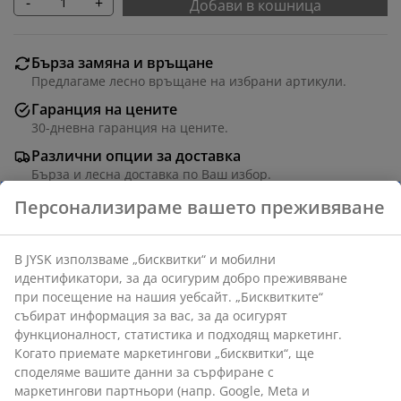
-
+
Добави в кошница
Бърза замяна и връщане
Предлагаме лесно връщане на избрани артикули.
Гаранция на цените
30-дневна гаранция на цените.
Различни опции за доставка
Бърза и лесна доставка по Ваш избор.
Артикул: 5203740
Характеристики
Отзиви