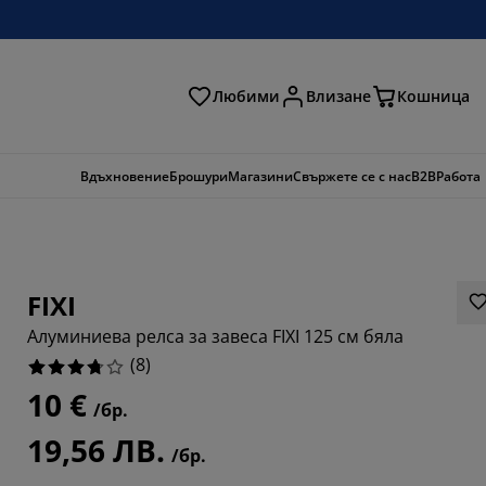
Любими
Влизане
Кошница
ене
Вдъхновение
Брошури
Магазини
Свържете се с нас
B2B
Работа
FIXI
Алуминиева релса за завеса FIXI 125 см бяла
(
8
)
10 €
/бр.
19,56 ЛВ.
/бр.