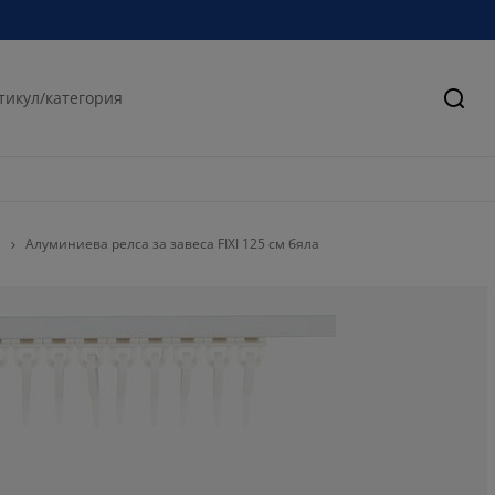
Търс
а
Алуминиева релса за завеса FIXI 125 см бяла
50%
25%