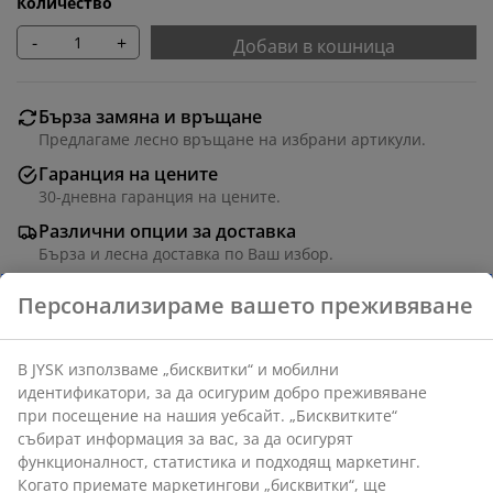
Количество
-
+
Добави в кошница
Бърза замяна и връщане
Предлагаме лесно връщане на избрани артикули.
Гаранция на цените
30-дневна гаранция на цените.
Различни опции за доставка
Бърза и лесна доставка по Ваш избор.
Полиестер. С верижка от мъниста. Може да се скъси
по ширина. Ш140 x В170 см
Артикул: 5530106
Инструкции за сглобяване