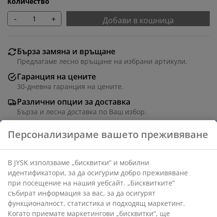
Количество
-
+
Добави в кошница
Бърза замяна и връщане
Предлагаме лесно връщане на избрани артикули.
Гаранция на цените
30-дневна гаранция на цените.
Различни опции за доставка
Бърза и лесна доставка по Ваш избор.
Полиестер. С верижка от мъниста. Може да се скъси
по ширина. Ш180 x В170 см
Артикул: 5530121
Инструкции за сглобяване