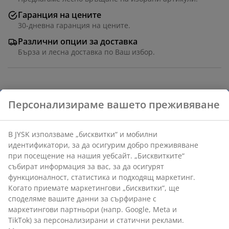
Гаранция на цените
30-дневна гаранция на цените.
Различни опции за доставка
Бърза и лесна доставка по Ваш избор.
Артикул: 2783000
Персонализираме вашето преживяване
В JYSK използваме „бисквитки“ и мобилни
Характеристики
идентификатори, за да осигурим добро преживяване
при посещение на нашия уебсайт. „Бисквитките“
събират информация за вас, за да осигурят
функционалност, статистика и подходящ маркетинг.
Отзиви
Когато приемате маркетингови „бисквитки“, ще
(
4
)
споделяме вашите данни за сърфиране с
маркетингови партньори (напр. Google, Meta и
TikTok) за персонализирани и статични реклами.