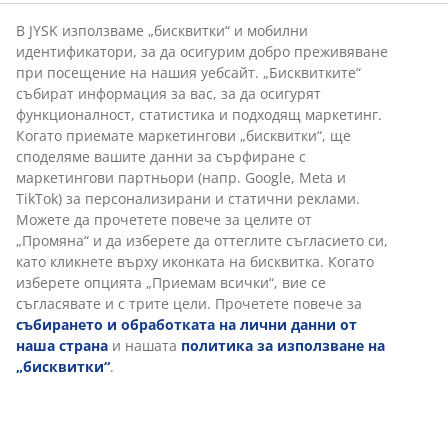
възхитителния ѝ аромат и красиви цветове.
В JYSK използваме „бисквитки“ и мобилни
Предимство: Те са много издръжливи.
идентификатори, за да осигурим добро преживяване
при посещение на нашия уебсайт. „Бисквитките“
събират информация за вас, за да осигурят
функционалност, статистика и подходящ маркетинг.
Когато приемате маркетингови „бисквитки“, ще
През горещите летни дни, за които всички мечтаем,
споделяме вашите данни за сърфиране с
можете да се наслаждавате на чаша кафе в ръка и да
маркетингови партньори (напр. Google, Meta и
се потопете в мислите си.
TikTok) за персонализирани и статични реклами.
Можете да прочетете повече за целите от
Ние от JYSK Ви желаем фантастичен сезон на
„Промяна“ и да изберете да оттеглите съгласието си,
открито!
като кликнете върху иконката на бисквитка. Когато
изберете опцията „Приемам всички“, вие се
съгласявате и с трите цели. Прочетете повече за
събирането и обработката на лични данни от
Дата
:
15/03/2019
наша страна
и нашата
политика за използване на
„бисквитки“
.
Тагове:
:
Написано от
:
Karolina