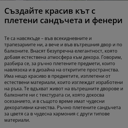
оддръжка на мебели
радинско осветление
аршафи
амки за легла
светление
Създайте красив кът с
ъмпинг
ардероби
снови за матрак
токи за дома
плетени сандъчета и фенери
ебели за спалня
одматрачни рамки
етска стая
Те са навсякъде – във всекидневните и
етски матраци
ране
трапезариите ни, а вече и във вътрешния двор и по
балконите. Внасят безупречна елегантност, която
добавя естествена атмосфера към декора. Говорим,
етски легла
разбира се, за ръчно плетените предмети, които
навлязоха и в дизайна на откритите пространства.
Има нещо красиво в предметите, изплетени от
естествени материали, които изглеждат изработени
на ръка. Те вдъхват живот на вътрешните дворове и
балконите ни с текстурата си, която докосва
осезанието, и в същото време имат чудесни
декоративни качества. Ръчно плетените сандъчета
за цветя са в чудесна хармония с други типове
материали.