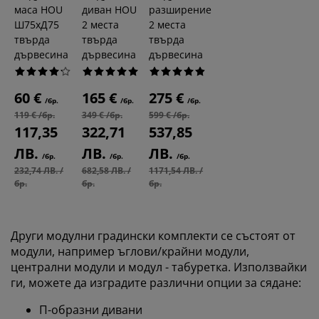
маса HOU
диван HOU
разширение
Ш75xД75
2 места
2 места
твърда
твърда
твърда
дървесина
дървесина
дървесина
60 €
165 €
275 €
/бр.
/бр.
/бр.
119 € /бр.
349 € /бр.
599 € /бр.
117,35
322,71
537,85
ЛВ.
ЛВ.
ЛВ.
/бр.
/бр.
/бр.
232,74 ЛВ. /
682,58 ЛВ. /
1171,54 ЛВ. /
бр.
бр.
бр.
Други модулни градински комплекти се състоят от
модули, например ъглови/крайни модули,
централни модули и модул - табуретка. Използвайки
ги, можете да изградите различни опции за сядане:
П-образни дивани