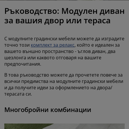
оддръжка на мебели
радинско осветление
аршафи
амки за легла
светление
Ръководство: Модулен диван
ъмпинг
ардероби
снови за матрак
токи за дома
за вашия двор или тераса
ебели за спалня
одматрачни рамки
етска стая
С модулните градински мебели можете да изградите
етски матраци
ране
точно този
комплект за релакс
, който е идеален за
вашето външно пространство - ъглов диван, два
шезлонга или каквото отговаря на вашите
етски легла
предпочитания.
В това ръководство можете да прочетете повече за
всички предимства на модулните градински мебели
и да получите идеи за оформлението на двора/
терасата си.
Многобройни комбинации