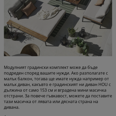
Модулният градински комплект може да бъде
подреден според вашите нужди. Ако разполагате с
малък балкон, тогава ще имате нужда например от
малък диван, какъвто е градинският ни диван
HOU с
дължина от само 153 см и вградена мини масичка
отстрани. За повече гъвкавост, можете да поставите
тази масичка от лявата или дясната страна на
дивана.