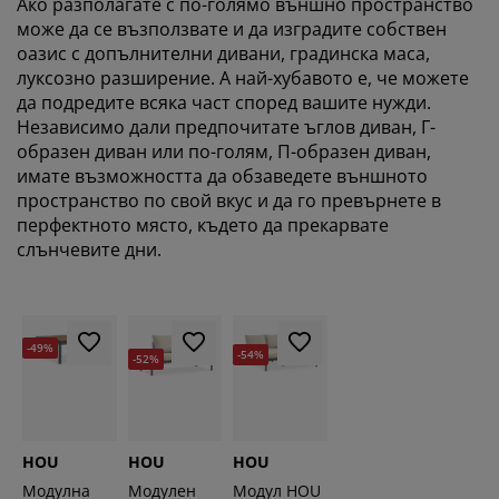
Ако разполагате с по-голямо външно пространство
може да се възползвате и да изградите собствен
оазис с допълнителни дивани, градинска маса,
луксозно разширение. А най-хубавото е, че можете
да подредите всяка част според вашите нужди.
Независимо дали предпочитате ъглов диван, Г-
образен диван или по-голям, П-образен диван,
имате възможността да обзаведете външното
пространство по свой вкус и да го превърнете в
перфектното място, където да прекарвате
слънчевите дни.
-49%
-54%
-52%
HOU
HOU
HOU
Модулна
Модулен
Модул HOU