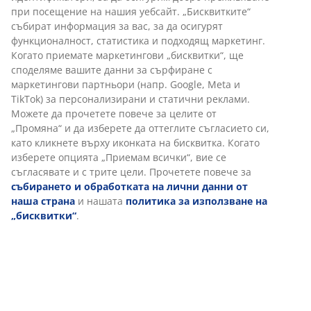
за тези аспекти:
при посещение на нашия уебсайт. „Бисквитките“
събират информация за вас, за да осигурят
1. Позволете разминаването
функционалност, статистика и подходящ маркетинг.
Когато приемате маркетингови „бисквитки“, ще
споделяме вашите данни за сърфиране с
маркетингови партньори (напр. Google, Meta и
Когато планирате дворa или терасата, помислете за
TikTok) за персонализирани и статични реклами.
наличното пространство и визуализирайте потока
Можете да прочетете повече за целите от
от вратата към градинския комплект.
„Промяна“ и да изберете да оттеглите съгласието си,
Картографирайте тези маршрути и ги вземете под
като кликнете върху иконката на бисквитка. Когато
внимание, когато решавате как да конфигурирате и
изберете опцията „Приемам всички“, вие се
къде да поставите модулните си мебели. Пътеките
съгласявате и с трите цели. Прочетете повече за
трябва да са широки около 1 метър.
събирането и обработката на лични данни от
наша страна
и нашата
политика за използване на
„бисквитки“
.
2. Осигурете пространство
Като общо правило и ако изобщо е възможно,
изберете плаващо оформление, където давате на
вашия модулен комплект 30 см пространство, за да
създадете илюзията за голям и просторен двор или
тераса. Стремете се към това, без значение коя от