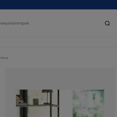
Търс
пясък
87.5%
6.25%