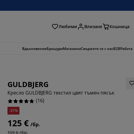
Любими
Влизане
Кошница
ене
Вдъхновение
Брошури
Магазини
Свържете се с нас
B2B
Работа
GULDBJERG
Кресло GULDBJERG текстил цвят тъмен пясък
(
16
)
-21%
125 €
/бр.
159 € /бр.