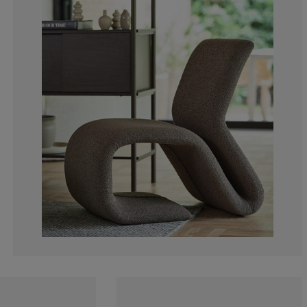
0%
6.25%
0%