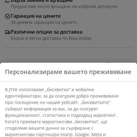
Бърза замяна и връщане
Предлагаме лесно връщане на избрани артикули.
Гаранция на цените
30-дневна гаранция на цените.
Различни опции за доставка
Бърза и лесна доставка по Ваш избор.
100% полиестер (100% рециклиран). С гръб против
хлъзгане. 38x57х0,4 см
Артикул: 6519742
Характеристики