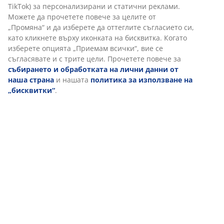
Отзиви
(
90
)
Персонализираме вашето преживяване
Доставка
В JYSK използваме „бисквитки“ и мобилни идентификатори, з
осигурим добро преживяване при посещение на нашия уебса
„Бисквитките“ събират информация за вас, за да осигурят
функционалност, статистика и подходящ маркетинг. Когато
приемате маркетингови „бисквитки“, ще споделяме вашите
данни за сърфиране с маркетингови партньори (напр. Google
Meta и TikTok) за персонализирани и статични реклами. Мож
да прочетете повече за целите от „Промяна“ и да изберете д
оттеглите съгласието си, като кликнете върху иконката на
бисквитка. Когато изберете опцията „Приемам всички“, вие с
съгласявате и с трите цели. Прочетете повече за
събиранет
обработката на лични данни от наша страна
и нашата
политика за използване на „бисквитки“
.