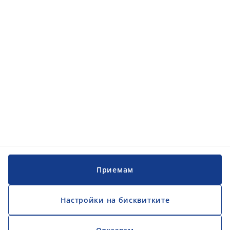
Обслужване на клиенти
Обслужване на клиенти
JYSK
JYSK
ГЛАВЕН ОФИС
Последвайте JYSK