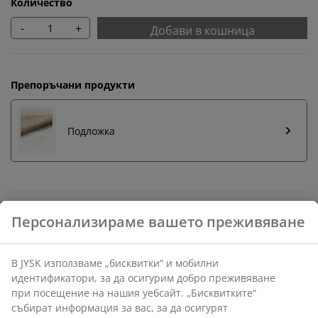
Количество
-
+
Добави в кошница
Препоръчани продукти
Подложка
Бърза замяна и връщане
Предлагаме лесно връщане на избрани артикули.
Гаранция на цените
30-дневна гаранция на цените.
Различни опции за доставка
Бърза и лесна доставка по Ваш избор.