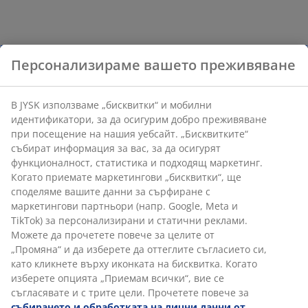
Персонализираме вашето преживяване
В JYSK използваме „бисквитки“ и мобилни
идентификатори, за да осигурим добро преживяване
при посещение на нашия уебсайт. „Бисквитките“
събират информация за вас, за да осигурят
функционалност, статистика и подходящ маркетинг.
Когато приемате маркетингови „бисквитки“, ще
споделяме вашите данни за сърфиране с
маркетингови партньори (напр. Google, Meta и
TikTok) за персонализирани и статични реклами.
Можете да прочетете повече за целите от
„Промяна“ и да изберете да оттеглите съгласието си,
като кликнете върху иконката на бисквитка. Когато
изберете опцията „Приемам всички“, вие се
съгласявате и с трите цели. Прочетете повече за
събирането и обработката на лични данни от