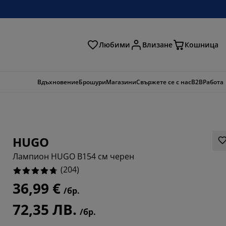
Любими
Влизане
Кошница
ене
Вдъхновение
Брошури
Магазини
Свържете се с нас
B2B
Работа
HUGO
Лампион HUGO В154 см черен
(
204
)
36,99 €
/бр.
373%
72,35 ЛВ.
/бр.
5685%