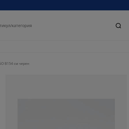
Търс
O В154 см черен
79.90196078431
12.74509803921