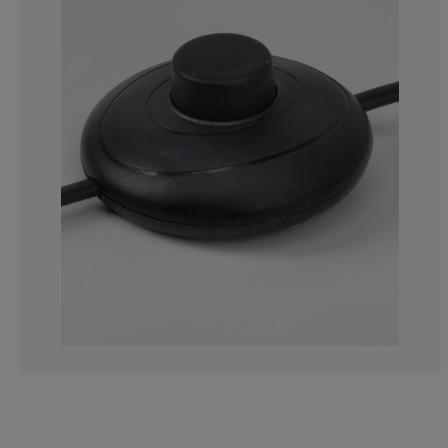
3.431372549019
0.980392156862
2.941176470588