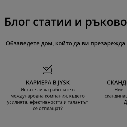
Блог статии и ръков
Обзаведете дом, който да ви презарежда
КАРИЕРА В JYSK
СКАНД
Искате ли да работите в
Ние с
международна компания, където
скандинав
усилията, ефективността и талантът
Д
се отплащат?