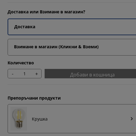
608%
Доставка или Взимане в магазин?
7451%
Доставка
235%
Взимане в магазин (Кликни & Вземи)
Количество
-
+
Добави в кошница
Препоръчани продукти
Крушка