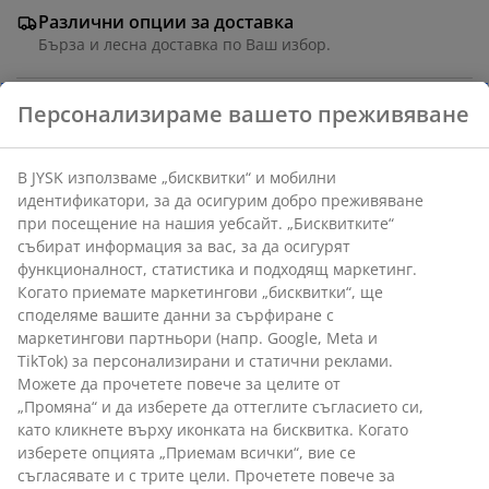
Различни опции за доставка
Бърза и лесна доставка по Ваш избор.
Удобна полиуретанова пяна. Може да се използва
за сядане или лумбална опора. Калъф от памук/
полиестер, който се пере на 30°C. 39x39x9 см
Артикул: 6851963
Характеристики
Отзиви
(
58
)