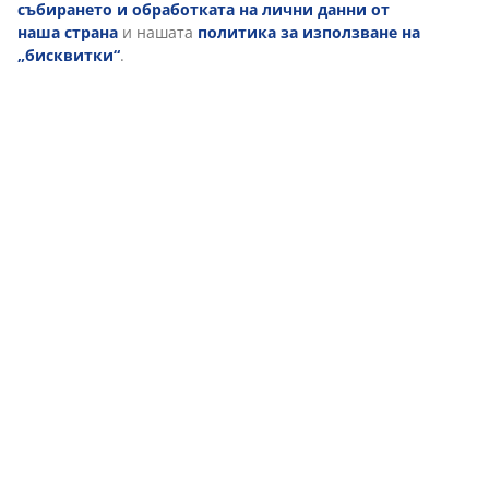
Персонализираме вашето преживяване
Доставка
В JYSK използваме „бисквитки“ и мобилни идентификатори, з
осигурим добро преживяване при посещение на нашия уебса
„Бисквитките“ събират информация за вас, за да осигурят
функционалност, статистика и подходящ маркетинг. Когато 
маркетингови „бисквитки“, ще споделяме вашите данни за
сърфиране с маркетингови партньори (напр. Google, Meta и T
за персонализирани и статични реклами. Можете да прочет
повече за целите от „Промяна“ и да изберете да оттеглите
съгласието си, като кликнете върху иконката на бисквитка. К
изберете опцията „Приемам всички“, вие се съгласявате и с 
цели. Прочетете повече за
събирането и обработката на л
данни от наша страна
и нашата
политика за използване н
„бисквитки“
.