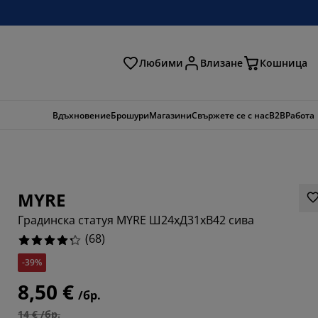
Любими
Влизане
Кошница
ене
Вдъхновение
Брошури
Магазини
Свържете се с нас
B2B
Работа
MYRE
Градинска статуя MYRE Ш24xД31xВ42 сива
(
68
)
-39%
1177%
8,50 €
/бр.
4706%
14 € /бр.