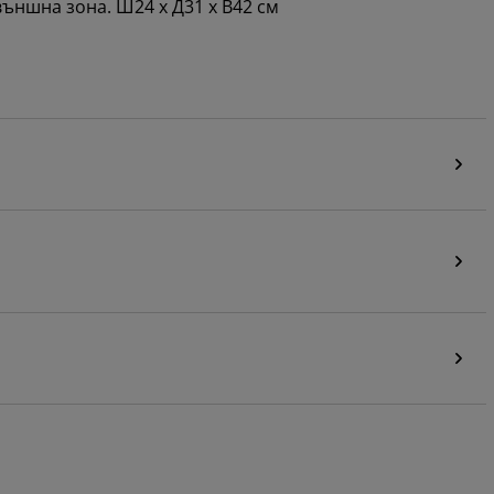
ъншна зона. Ш24 x Д31 x В42 см