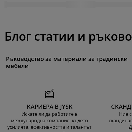
Блог статии и ръков
Ръководство за материали за градински
мебели
КАРИЕРА В JYSK
СКАНД
Искате ли да работите в
Ние с
международна компания, където
скандинав
усилията, ефективността и талантът
Д