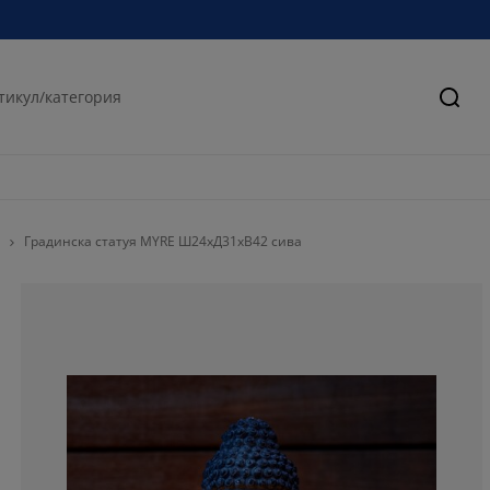
Търс
Градинска статуя MYRE Ш24xД31xВ42 сива
72.0588235294
13.2352941176