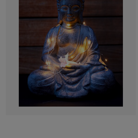
1.470588235294
2.94117647058
10.29411764705