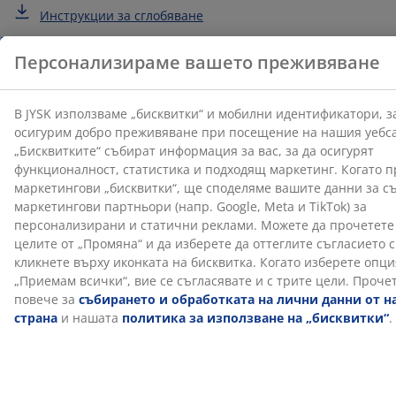
Инструкции за сглобяване
Характеристики
Отзиви
(
59
)
Доставка