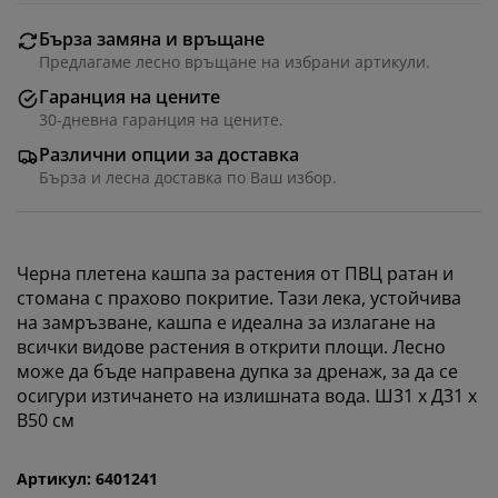
Бърза замяна и връщане
В JYSK използваме „бисквитки“ и мобилни
Предлагаме лесно връщане на избрани артикули.
идентификатори, за да осигурим добро преживяване
Гаранция на цените
при посещение на нашия уебсайт. „Бисквитките“
събират информация за вас, за да осигурят
30-дневна гаранция на цените.
функционалност, статистика и подходящ маркетинг.
Различни опции за доставка
Когато приемате маркетингови „бисквитки“, ще
Бърза и лесна доставка по Ваш избор.
споделяме вашите данни за сърфиране с
маркетингови партньори (напр. Google, Meta и
TikTok) за персонализирани и статични реклами.
Можете да прочетете повече за целите от
Черна плетена кашпа за растения от ПВЦ ратан и
„Промяна“ и да изберете да оттеглите съгласието си,
стомана с прахово покритие. Тази лека, устойчива
като кликнете върху иконката на бисквитка. Когато
на замръзване, кашпа е идеална за излагане на
изберете опцията „Приемам всички“, вие се
всички видове растения в открити площи. Лесно
съгласявате и с трите цели. Прочетете повече за
може да бъде направена дупка за дренаж, за да се
събирането и обработката на лични данни от
осигури изтичането на излишната вода. Ш31 x Д31 x
наша страна
и нашата
политика за използване на
В50 см
„бисквитки“
.
Артикул: 6401241