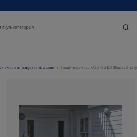
Търс
ски маси от изкуствено дърво
Градинска маса FAUSING Ш100xД220 нат
72.2222222222
5.55555555555