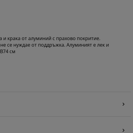
а и крака от алуминий с прахово покритие.
не се нуждае от поддръжка. Алуминият е лек и
 В74 см