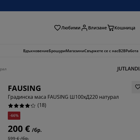
Любими
Влизане
Кошница
ене
Вдъхновение
Брошури
Магазини
Свържете се с нас
B2B
Работа
урал
FAUSING
Градинска маса FAUSING Ш100xД220 натурал
(
18
)
-66%
2221%
200 €
/бр.
5555%
599 € /бр.