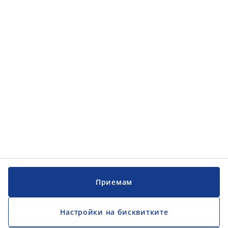
Категории
Обслужване на клиенти
Обслужване на клиенти
JYSK
JYSK
ГЛАВЕН ОФИС
Последвайте JYSK