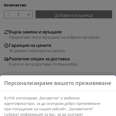
Количество
-
+
Добави в кошница
Бърза замяна и връщане
Предлагаме лесно връщане на избрани артикули.
Гаранция на цените
30-дневна гаранция на цените.
Различни опции за доставка
Бърза и лесна доставка по Ваш избор.
Шезлонг от алуминий и ПВЦ ратан. С луксозна
възглавница с издръжлива тъкана калъфка. Ш76 x
Д206 x В93 см
Артикул: 3799870