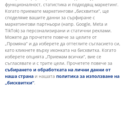
Инструкции за сглобяване
Характеристики
Отзиви
(
5
)
За марката
Персонализираме вашето преживяване
В JYSK използваме „бисквитки“ и мобилни идентификатори, з
Доставка
осигурим добро преживяване при посещение на нашия уебса
„Бисквитките“ събират информация за вас, за да осигурят
функционалност, статистика и подходящ маркетинг. Когато 
маркетингови „бисквитки“, ще споделяме вашите данни за