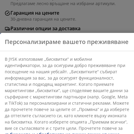
Предлагаме лесно връщане на избрани артикули.
В JYSK използваме „бисквитки“ и мобилни
Гаранция на цените
идентификатори, за да осигурим добро преживяване
30-дневна гаранция на цените.
при посещение на нашия уебсайт. „Бисквитките“
Различни опции за доставка
събират информация за вас, за да осигурят
функционалност, статистика и подходящ маркетинг.
Бърза и лесна доставка по Ваш избор.
Когато приемате маркетингови „бисквитки“, ще
споделяме вашите данни за сърфиране с
маркетингови партньори (напр. Google, Meta и
TikTok) за персонализирани и статични реклами.
Луксозна възглавница с издръжлива тъкана
Можете да прочетете повече за целите от
калъфка. За седалка на стол. 48x49x6 см
„Промяна“ и да изберете да оттеглите съгласието си,
като кликнете върху иконката на бисквитка. Когато
изберете опцията „Приемам всички“, вие се
съгласявате и с трите цели. Прочетете повече за
събирането и обработката на лични данни от
Артикул: 6400021
наша страна
и нашата
политика за използване на
„бисквитки“
.
Характеристики