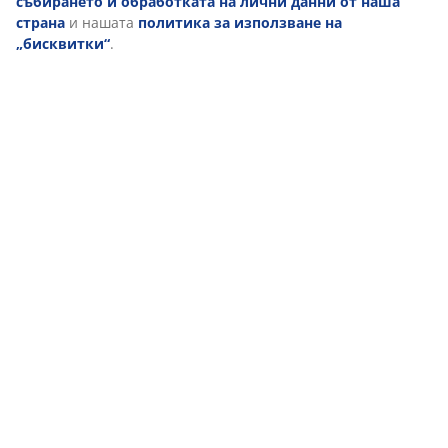
Отзиви
(
13
)
За марката
Доставка