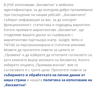
30-дневна гаранция на цените.
Различни опции за доставка
Бърза и лесна доставка по Ваш избор.
Луксозна, градинска възглавница с издръжлива
тъкана калъфка. За стол с ниска облегалка. 51x100x4
см
Артикул: 6400120
Характеристики