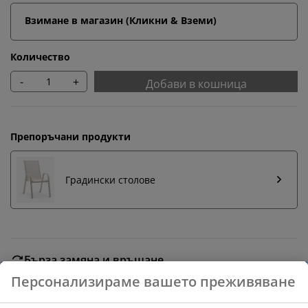
Взимане в магазин (Кликни & Вземи)
Количество
-
+
Добави в кошница
Препоръчани продукти
Градински столове
Бърза замяна и връщане
Предлагаме лесно връщане на избрани артикули.
Гаранция на цените