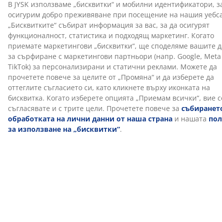
Отзиви
(
0
)
За марката
Доставка