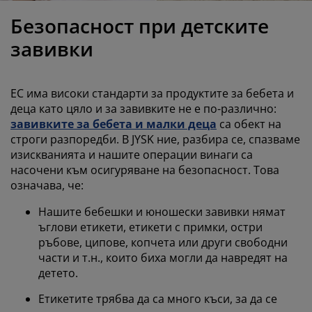
оддръжка на мебели
радинско осветление
аршафи
амки за легла
светление
Безопасност при детските
ъмпинг
ардероби
снови за матрак
токи за дома
завивки
ебели за спалня
одматрачни рамки
етска стая
ЕС има високи стандарти за продуктите за бебета и
етски матраци
ране
деца като цяло и за завивките не е по-различно:
завивките за бебета и малки деца
са обект на
строги разпоредби. В JYSK ние, разбира се, спазваме
етски легла
изискванията и нашите операции винаги са
насочени към осигуряване на безопасност. Това
означава, че:
Нашите бебешки и юношески завивки нямат
ъглови етикети, етикети с примки, остри
ръбове, ципове, копчета или други свободни
части и т.н., които биха могли да навредят на
детето.
Етикетите трябва да са много къси, за да се