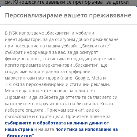
см. Юношеските завивки се препоръчват за детски
легла с размери 60x120 см и за деца на възраст от 9
Персонализираме вашето преживяване
месеца нагоре. Дългата завивка за възрастни
невинаги отговаря на стандартите, изброени по-
горе, и е твърде голяма за повечето деца, които все
В JYSK използваме „бисквитки“ и мобилни
още не са започнали училище.
идентификатори, за да осигурим добро преживяване
при посещение на нашия уебсайт. „Бисквитките“
Детските завивки имат още повече предимства. Те
събират информация за вас, за да осигурят
са прохладни през лятото и топли през зимата и са
функционалност, статистика и подходящ маркетинг.
леки, така че детето не се събужда от движението
Когато приемате маркетингови „бисквитки“, ще
си. И разбира се, бебешките и юношеските завивки
споделяме вашите данни за сърфиране с
на JYSK са сертифицирани по OEKO-TEX® и могат да
маркетингови партньори (напр. Google, Meta и
се перат.
TikTok) за персонализирани и статични реклами.
Можете да прочетете повече за целите от
Винаги трябва да спазвате инструкциите за грижа,
„Промяна“ и да изберете да оттеглите съгласието си,
посочени на етикета на завивката. Ако завивката
като кликнете върху иконката на бисквитка. Когато
има признаци на повреда, спрете да я използвате.
изберете опцията „Приемам всички“, вие се
съгласявате и с трите цели. Прочетете повече за
събирането и обработката на лични данни от
JYSK предлага и наистина привлекателно спално
наша страна
и нашата
политика за използване на
бельо в различни стилове и цветове. Открийте
„бисквитки“
.