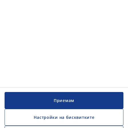
Категории
Обслужване на клиенти
Обслужване на клиенти
JYSK
JYSK
ГЛАВЕН ОФИС
Последвайте JYSK
Приемам
Настройки на бисквитките