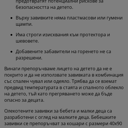
предотвратят потенциални рискове за
безопасността на детето.
Върху завивките няма пластмасови или гумени
щампи.
Има строги изисквания към протектора и
шевовете.
Добавените забавители на горенето не са
разрешени.
Винаги препоръчваме лицето на детето да не е
покрито и да не използвате завивката в комбинация
със спален чувал или одеяло. Трябва да се вземат
предвид температурата в стаята и спалното облекло
на детето, тъй като прегряването може да бъде
опасно за децата.
Олекотените завивки за бебета и малки деца са
разработени с оглед на малките деца. Бебешките
завивки се препоръчват за кошари с размери 40x90