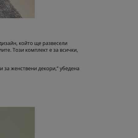
 дизайн, който ще развесели
лите. Този комплект е за всички,
и за женствени декори,“ убедена