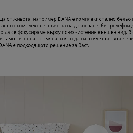
ща от живота, например DANA e комплект спално бельо 
част от комплекта е приятна на докосване, без релефни 
то да се фокусираме върху по-изчистения външен вид. В
е само сезонна промяна, която да си отиде със слънчеви
DANA е подходящото решение за Вас“.