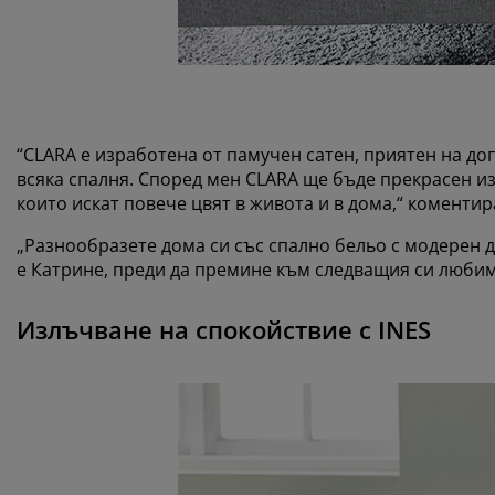
“CLARA е изработена от памучен сатен, приятен на до
всяка спалня. Според мен CLARA ще бъде прекрасен избо
които искат повече цвят в живота и в дома,“ коментир
„Разнообразете дома си със спално бельо с модерен д
е Катрине, преди да премине към следващия си любим
Излъчване на спокойствие с INES