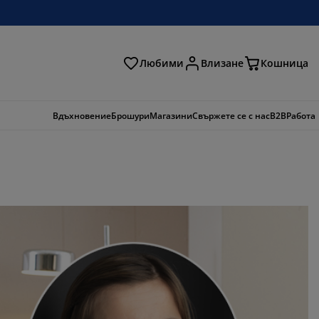
Любими
Влизане
Кошница
ене
Вдъхновение
Брошури
Магазини
Свържете се с нас
B2B
Работа