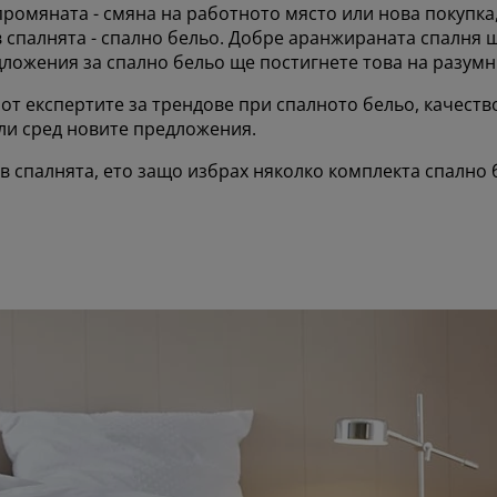
ромяната - смяна на работното място или нова покупка,
 спалнята - спално бельо. Добре аранжираната спалня 
ложения за спално бельо ще постигнете това на разумн
 от експертите за трендове при спалното бельо, качеств
ли сред новите предложения.
в спалнята, ето защо избрах няколко комплекта спално 