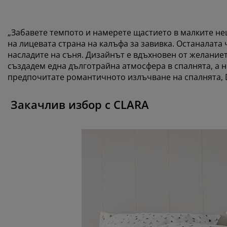
„Забавете темпото и намерете щастието в малките не
на лицевата страна на калъфа за завивка. Останалата 
насладите на съня. Дизайнът е вдъхновен от желание
създадем една дълготрайна атмосфера в спалнята, а н
предпочитате романтичното излъчване на спалнята, 
Закачлив избор с CLARA