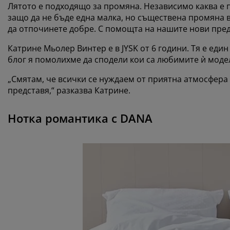
Лятото е подходящо за промяна. Независимо каква е п
защо да не бъде една малка, но съществена промяна в
да отпочинете добре. С помощта на нашите нови пред
Катрине Мьолер Винтер е в JYSK от 6 години. Тя е един
блог я помолихме да сподели кои са любимите ѝ моде
„Смятам, че всички се нуждаем от приятна атмосфера 
представя,“ разказва Катрине.
Нотка романтика с DANA