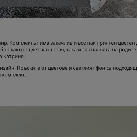
пир. Комплектът има закачлив и все пак приятен цветен
р както за детската стая, така и за спалнята на родите
а Катрине.
изайн. Пръските от цветове и светлият фон са подходящ
 комплект.