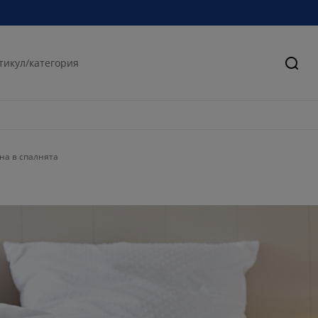
Търс
на в спалнята