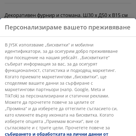
Декоративен фурнир и стомана. Ш30 x Д50 x В15 см
Персонализираме вашето преживяване
Артикул: 3600636
Инструкции за сглобяване
В JYSK използваме „бисквитки“ и мобилни
идентификатори, за да осигурим добро преживяване
при посещение на нашия уебсайт. „Бисквитките“
събират информация за вас, за да осигурят
Характеристики
функционалност, статистика и подходящ маркетинг.
Когато приемате маркетингови „бисквитки“, ще
споделяме вашите данни за сърфиране с
маркетингови партньори (напр. Google, Meta и
Отзиви
TikTok) за персонализирани и статични реклами.
(
108
)
Можете да прочетете повече за целите от
„Промяна“ и да изберете да оттеглите съгласието си,
като кликнете върху иконката на бисквитка. Когато
изберете опцията „Приемам всички“, вие се
Доставка
съгласявате и с трите цели. Прочетете повече за
събирането и обработката на лични данни от