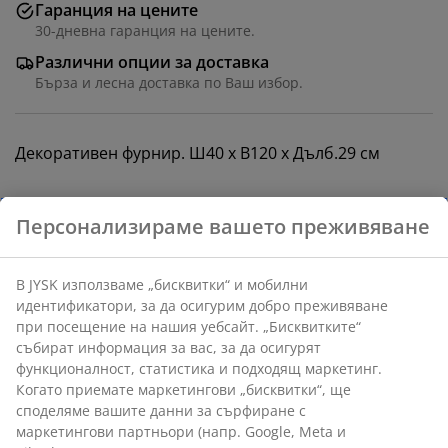
Гаранция на цените
30-дневна гаранция на цените.
Различни опции за доставка
Бърза и лесна доставка по Ваш избор.
Декоративен фурнир. Ш40 x В120 x Дълб.29 см
Артикул: 3606824
Инструкции за сглобяване
Характеристики
Отзиви
(
458
)