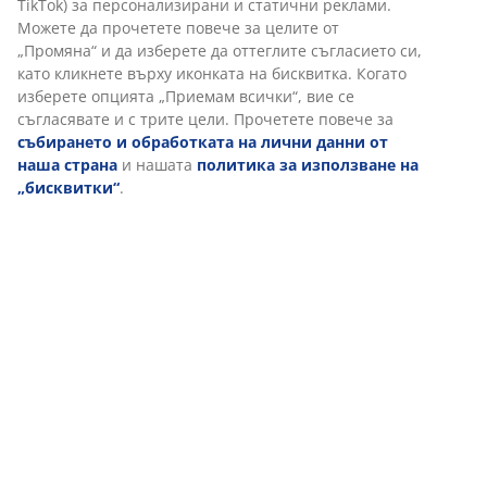
Доставка
Персонализираме вашето преживяване
В JYSK използваме „бисквитки“ и мобилни идентификатори, з
осигурим добро преживяване при посещение на нашия уебса
„Бисквитките“ събират информация за вас, за да осигурят
функционалност, статистика и подходящ маркетинг. Когато 
маркетингови „бисквитки“, ще споделяме вашите данни за с
маркетингови партньори (напр. Google, Meta и TikTok) за