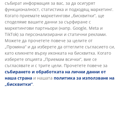
Декоративен фурнир. Интериор гардероб: 4 рафта и
2 лоста. Ш200 x В200 x Дълб.59 см
Артикул: 3696648
Инструкции за сглобяване
Характеристики
Отзиви
(
125
)
Доставка