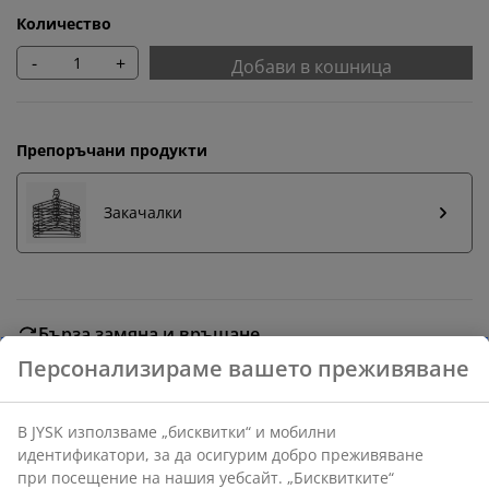
Количество
-
+
Добави в кошница
Препоръчани продукти
Закачалки
Бърза замяна и връщане
Предлагаме лесно връщане на избрани артикули.
Гаранция на цените
30-дневна гаранция на цените.
Различни опции за доставка
Бърза и лесна доставка по Ваш избор.