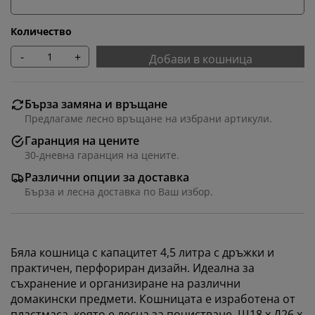
Количество
-
+
Добави в кошница
Бърза замяна и връщане
Предлагаме лесно връщане на избрани артикули.
Гаранция на цените
30-дневна гаранция на цените.
Различни опции за доставка
Бърза и лесна доставка по Ваш избор.
Персонализираме вашето преживяване
Бяла кошница с капацитет 4,5 литра с дръжки и
В JYSK използваме „бисквитки“ и мобилни
практичен, перфориран дизайн. Идеална за
идентификатори, за да осигурим добро преживяване
съхранение и организиране на различни
при посещение на нашия уебсайт. „Бисквитките“
домакински предмети. Кошницата е изработена от
събират информация за вас, за да осигурят
пластмаса, която е лесна за почистване. Ш18 x Д26 x