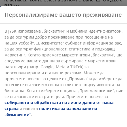
функционалност, статистика и подходящ маркетинг.
В12 см
Когато приемате маркетингови „бисквитки“, ще
споделяме вашите данни за сърфиране с
маркетингови партньори (напр. Google, Meta и
Артикул: 4961300
TikTok) за персонализирани и статични реклами.
Можете да прочетете повече за целите от
„Промяна“ и да изберете да оттеглите съгласието си,
като кликнете върху иконката на бисквитка. Когато
Характеристики
изберете опцията „Приемам всички“, вие се
съгласявате и с трите цели. Прочетете повече за
събирането и обработката на лични данни от
наша страна
и нашата
политика за използване на
Отзиви
„бисквитки“
.
(
59
)
Доставка