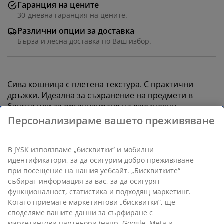
Гаранция на цените
30-дневна гаранция на цените.
Различни опции за доставка
Бърза и лесна доставка по Ваш избор.
Сива кошница с плетена текстура. С практични
дръжки. Идеална за съхранение на предмети в
банята или за организиране на ежедневни
предмети във вашия дом. Ш17 x Д23 x В13 см
Артикул: 4911015
Характеристики