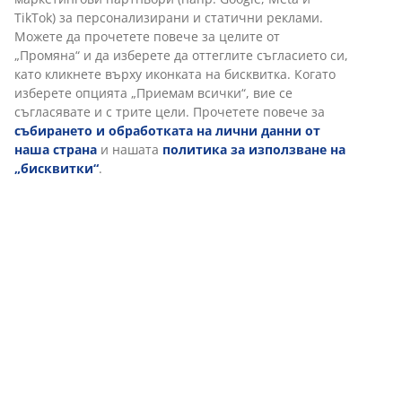
Отзиви
(
20
)
Доставка
Персонализираме вашето преживяване
В JYSK използваме „бисквитки“ и мобилни идентификатори, з
осигурим добро преживяване при посещение на нашия уебса
„Бисквитките“ събират информация за вас, за да осигурят
функционалност, статистика и подходящ маркетинг. Когато 
маркетингови „бисквитки“, ще споделяме вашите данни за с
маркетингови партньори (напр. Google, Meta и TikTok) за