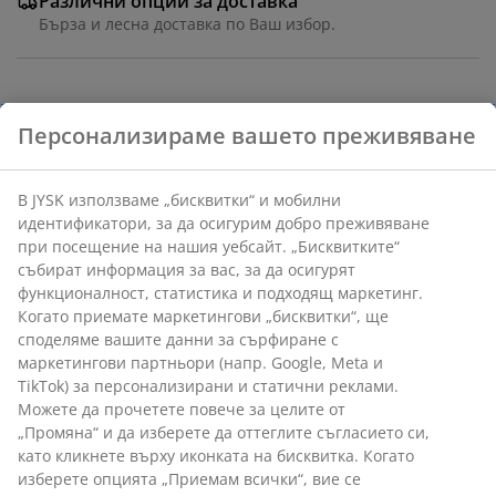
Различни опции за доставка
Бърза и лесна доставка по Ваш избор.
Кошница, изплетена от царевични листа, със
Персонализираме вашето преживяване
семпъл, овален дизайн. Универсално решение за
съхранение, идеално за организиране на по-малки
предмети на рафтове, в шкафове или на бюро. Ш24
В JYSK използваме „бисквитки“ и мобилни
x Д30 x В16 см
идентификатори, за да осигурим добро преживяване
при посещение на нашия уебсайт. „Бисквитките“
събират информация за вас, за да осигурят
Артикул: 4912877
функционалност, статистика и подходящ маркетинг.
Когато приемате маркетингови „бисквитки“, ще
споделяме вашите данни за сърфиране с
маркетингови партньори (напр. Google, Meta и
Характеристики
TikTok) за персонализирани и статични реклами.
Можете да прочетете повече за целите от
„Промяна“ и да изберете да оттеглите съгласието си,
като кликнете върху иконката на бисквитка. Когато
Отзиви
изберете опцията „Приемам всички“, вие се
(
0
)