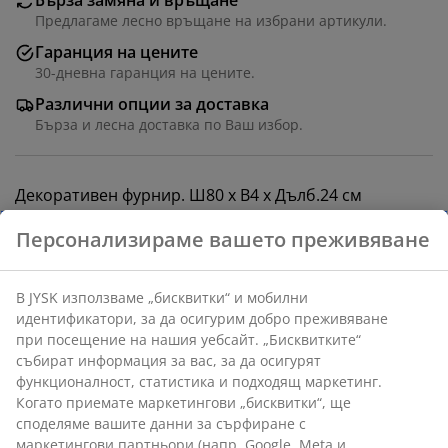
Бърза замяна и връщане
Предлагаме лесно връщане на избрани артикули.
Гаранция на цените
30-дневна гаранция на цените.
Различни опции за доставка
Бърза и лесна доставка по Ваш избор.
Декоративен фурнир. Ш80 x В4 x Дълб.24 см
Артикул: 3600677
Инструкции за сглобяване
Характеристики