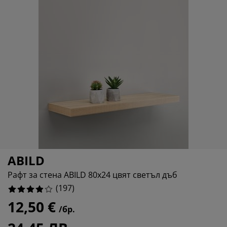
ддръжка на мебели
адинско осветление
аршафи
мки за легла
ветление
9.137055837563452%
мпинг
рдероби
нови за матрак
оки за дома
10.152284263959391%
11.6751269035533%
бели за спалня
дматрачни рамки
тска стая
тски матраци
ане
тски легла
ABILD
Рафт за стена ABILD 80x24 цвят светъл дъб
(
197
)
12,50 €
/бр.