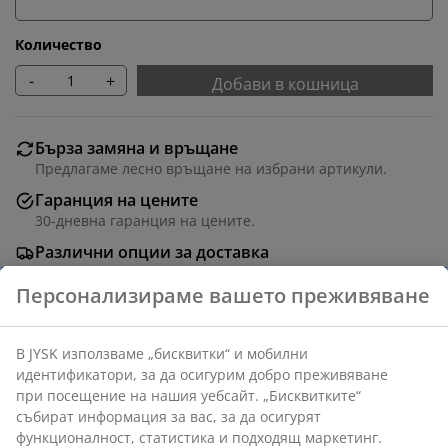
Количество
-
+
Добави в кошница
Бърза замяна и връщане
Предлагаме лесно връщане на избрани артикули.
Гаранция на цените
30-дневна гаранция на цените.
Различни опции за доставка
Бърза и лесна доставка по Ваш избор.
Декоративен фурнир. Ш71 x В88 x Дълб.35 см
Артикул: 3659503
Инструкции за сглобяване