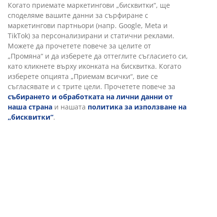
Характеристики
Отзиви
(
44
)
Доставка
Персонализираме вашето преживяване