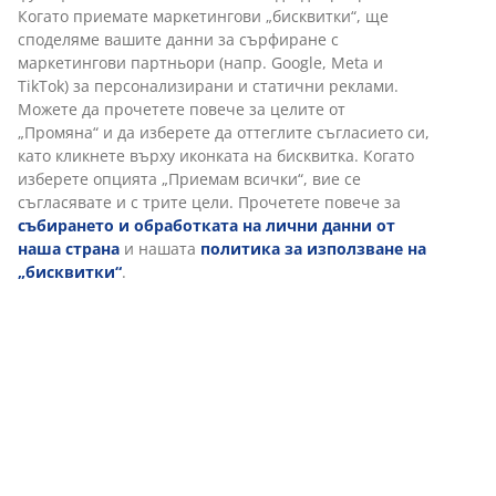
Артикул: 1641042
Характеристики
Отзиви
(
171
)
Доставка