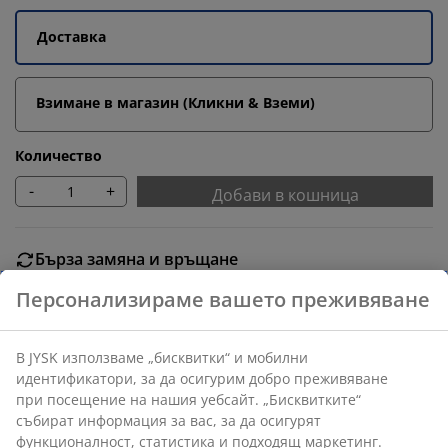
Доставка
Взимане в магазин (Кликни & Вземи)
Количество
-
+
Добави в кошница
Бърза замяна и връщане
Предлагаме лесно връщане на избрани артикули.
Гаранция на цените
30-дневна гаранция на цените.
Различни опции за доставка
Бърза и лесна доставка по Ваш избор.