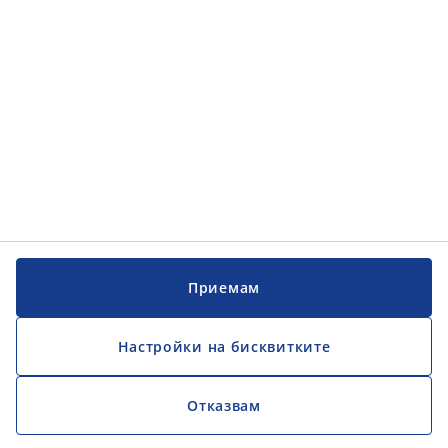
Обслужване на клиенти
JYSK
JYSK
ГЛАВЕН ОФИС
Последвайте JYSK
Официален фиксиран обменен курс 1EUR = 1,95583 BGN