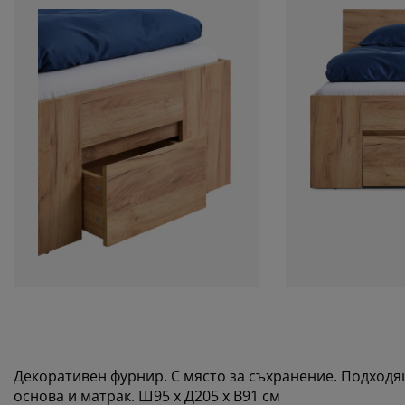
Декоративен фурнир. С място за съхранение. Подходящ
основа и матрак. Ш95 x Д205 x В91 см