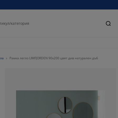
Търс
гла
Рамка легло LIMFJORDEN 90x200 цвят див натурален дъб
67.79661016949
13.55932203389