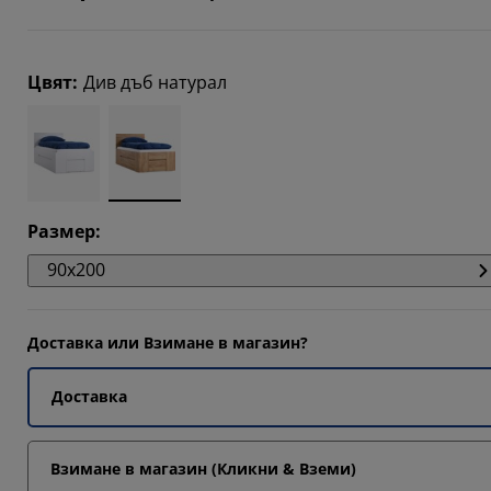
582%
576%
Цвят
:
Див дъб натурал
012%
Размер
:
90x200
Доставка или Взимане в магазин?
Доставка
Взимане в магазин (Кликни & Вземи)