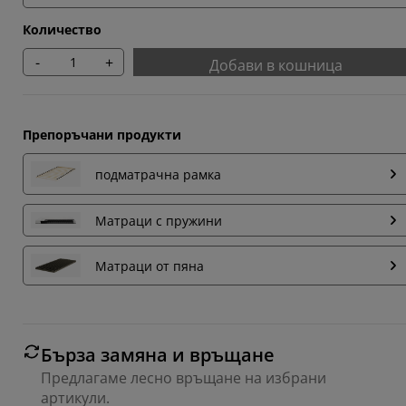
Количество
-
+
Добави в кошница
Препоръчани продукти
подматрачна рамка
Матраци с пружини
Матраци от пяна
Бърза замяна и връщане
Предлагаме лесно връщане на избрани
артикули.