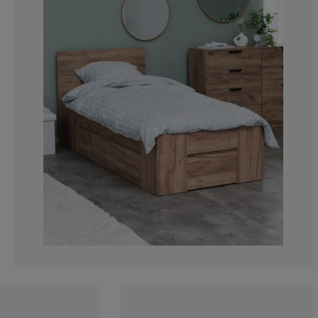
7.344632768361
3.389830508474
7.909604519774