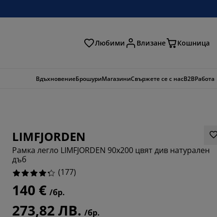
Любими
Влизане
Кошница
ене
Вдъхновение
Брошури
Магазини
Свържете се с нас
B2B
Работа
LIMFJORDEN
Рамка легло LIMFJORDEN 90x200 цвят див натурален
дъб
(
177
)
140 €
/бр.
152%
273,82 ЛВ.
8304%
/бр.