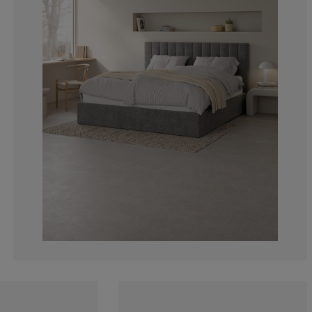
5.17241379310
3.448275862068
5.17241379310