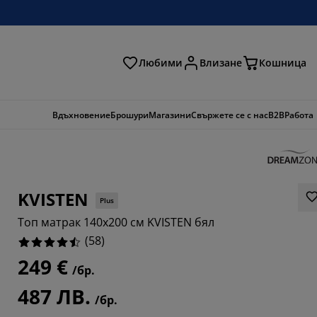
Любими
Влизане
Кошница
ене
Вдъхновение
Брошури
Магазини
Свържете се с нас
B2B
Работа
KVISTEN
Plus
Топ матрак 140x200 см KVISTEN бял
(
58
)
249 €
/бр.
2068%
487 ЛВ.
/бр.
3448%