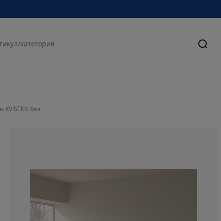
Търс
м KVISTEN бял
81.0344827586
5.17241379310