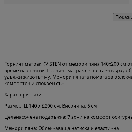
Покажи
Горният матрак KVISTEN от мемори пяна 140x200 см 
време на съня ви. Горният матрак се поставя върху об
удължи животът му. Мемори пяната помага за облекчав
комфортен и спокоен сън.
Характеристики
Размер: Ш140 x Д200 см. Височина: 6 см
Целенасочена поддръжка: 7 зони на комфорт осигуря
Мемори пяна: Облекчаваща натиска и еластична