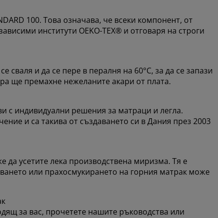
DARD 100. Това означава, че всеки компонент, от
езависими институти OEKO-TEX® и отговаря на строги
е сваля и да се пере в пералня на 60°C, за да се запази
ура ще премахне нежеланите акари от плата.
и с индивидуални решения за матраци и легла.
ение и са такива от създаването си в Дания през 2003
же да усетите лека производствена миризма. Тя е
яването или прахосмукирането на горния матрак може
ак
ходящ за вас, прочетете нашите ръководства или