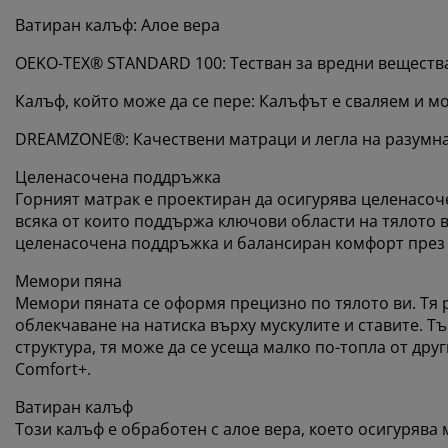
Ватиран калъф: Алое вера
OEKO-TEX® STANDARD 100: Тестван за вредни веществ
Калъф, който може да се пере: Калъфът е сваляем и мо
DREAMZONE®: Качествени матраци и легла на разумна 
Целенасочена поддръжка
Горният матрак е проектиран да осигурява целенасоче
всяка от които поддържа ключови области на тялото в
целенасочена поддръжка и балансиран комфорт през 
Мемори пяна
Мемори пяната се оформя прецизно по тялото ви. Тя 
облекчаване на натиска върху мускулите и ставите. Т
структура, тя може да се усеща малко по-топла от дру
Comfort+.
Ватиран калъф
Този калъф е обработен с алое вера, което осигурява 