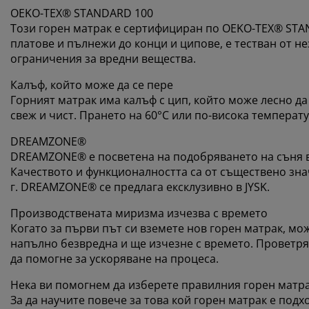
OEKO-TEX® STANDARD 100
Този горен матрак е сертифициран по OEKO-TEX® STAN
платове и пълнежи до конци и ципове, е тестван от н
ограничения за вредни вещества.
Калъф, който може да се пере
Горният матрак има калъф с цип, който може лесно да с
свеж и чист. Прането на 60°C или по-висока температ
DREAMZONE®
DREAMZONE® е посветена на подобряването на съня в
Качеството и функционалността са от съществено знач
г. DREAMZONE® се предлага ексклузивно в JYSK.
Производствената миризма изчезва с времето
Когато за първи път си вземете нов горен матрак, мо
напълно безвредна и ще изчезне с времето. Проветр
да помогне за ускоряване на процеса.
Нека ви помогнем да изберете правилния горен матр
За да научите повече за това кой горен матрак е под