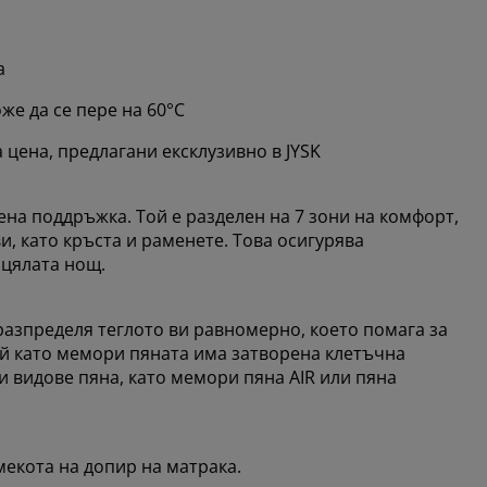
а
же да се пере на 60°C
цена, предлагани ексклузивно в JYSK
на поддръжка. Той е разделен на 7 зони на комфорт,
и, като кръста и раменете. Това осигурява
цялата нощ.
разпределя теглото ви равномерно, което помага за
ъй като мемори пяната има затворена клетъчна
ги видове пяна, като мемори пяна AIR или пяна
мекота на допир на матрака.