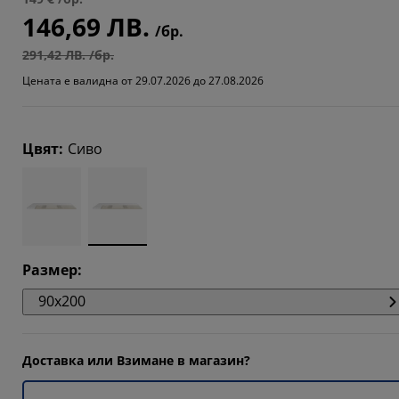
146,69 ЛВ.
7026%
/бр.
7026%
291,42 ЛВ. /бр.
Цената е валидна от 29.07.2026 до 27.08.2026
8109%
Цвят
:
Сиво
Размер
:
90x200
Доставка или Взимане в магазин?