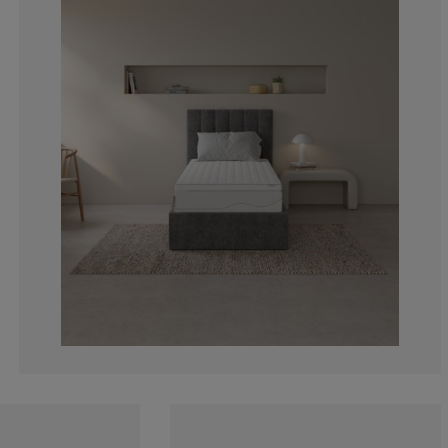
2.702702702702
2.702702702702
8.10810810810