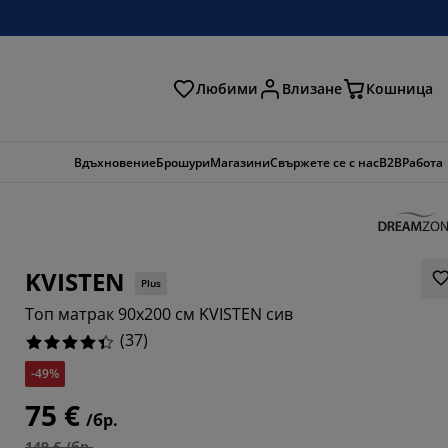
Любими
Влизане
Кошница
ене
Вдъхновение
Брошури
Магазини
Свържете се с нас
B2B
Работа
KVISTEN
Plus
Топ матрак 90x200 см KVISTEN сив
(
37
)
-49%
7568%
75 €
/бр.
1081%
149 € /бр.