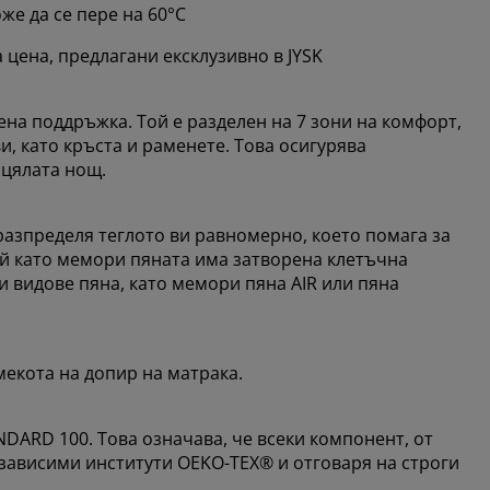
же да се пере на 60°C
цена, предлагани ексклузивно в JYSK
на поддръжка. Той е разделен на 7 зони на комфорт,
и, като кръста и раменете. Това осигурява
цялата нощ.
разпределя теглото ви равномерно, което помага за
ъй като мемори пяната има затворена клетъчна
ги видове пяна, като мемори пяна AIR или пяна
мекота на допир на матрака.
DARD 100. Това означава, че всеки компонент, от
езависими институти OEKO-TEX® и отговаря на строги