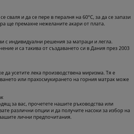
е сваля и да се пере в пералня на 60°C, за да се запази
ура ще премахне нежеланите акари от плата.
и с индивидуални решения за матраци и легла.
ение и са такива от създаването си в Дания през 2003
же да усетите лека производствена миризма. Тя е
яването или прахосмукирането на горния матрак може
ак
ходящ за вас, прочетете нашите ръководства или
твате различни опции и да получите насоки за избор на
 вашите лични предпочитания.