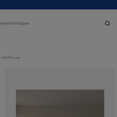
Търс
 KVISTEN сив
75.6756756756
10.8108108108