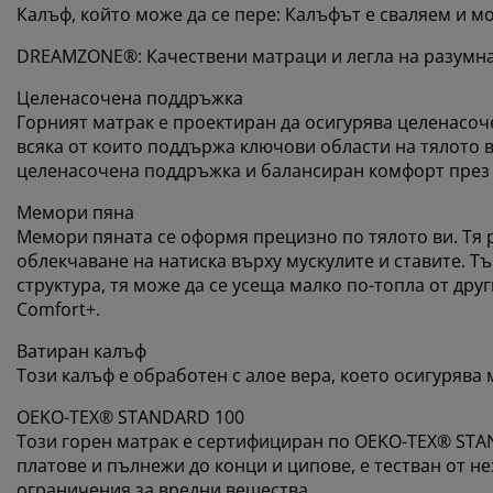
Калъф, който може да се пере: Калъфът е сваляем и мо
DREAMZONE®: Качествени матраци и легла на разумна 
Целенасочена поддръжка
Горният матрак е проектиран да осигурява целенасоче
всяка от които поддържа ключови области на тялото в
целенасочена поддръжка и балансиран комфорт през 
Мемори пяна
Мемори пяната се оформя прецизно по тялото ви. Тя 
облекчаване на натиска върху мускулите и ставите. Т
структура, тя може да се усеща малко по-топла от дру
Comfort+.
Ватиран калъф
Този калъф е обработен с алое вера, което осигурява 
OEKO-TEX® STANDARD 100
Този горен матрак е сертифициран по OEKO-TEX® STAN
платове и пълнежи до конци и ципове, е тестван от н
ограничения за вредни вещества.