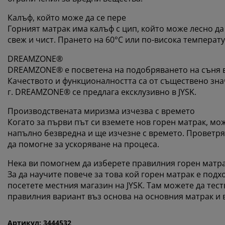
Калъф, който може да се пере
Горният матрак има калъф с цип, който може лесно да с
свеж и чист. Прането на 60°C или по-висока температ
DREAMZONE®
DREAMZONE® е посветена на подобряването на съня в
Качеството и функционалността са от съществено знач
г. DREAMZONE® се предлага ексклузивно в JYSK.
Производствената миризма изчезва с времето
Когато за първи път си вземете нов горен матрак, мо
напълно безвредна и ще изчезне с времето. Проветр
да помогне за ускоряване на процеса.
Нека ви помогнем да изберете правилния горен матр
За да научите повече за това кой горен матрак е под
посетете местния магазин на JYSK. Там можете да тес
правилния вариант въз основа на основния матрак и
Артикул: 3444532