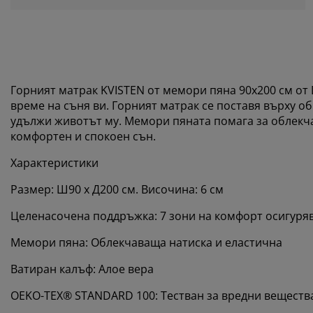
Горният матрак KVISTEN от мемори пяна 90x200 см о
време на съня ви. Горният матрак се поставя върху об
удължи животът му. Мемори пяната помага за облекчав
комфортен и спокоен сън.
Характеристики
Размер: Ш90 x Д200 см. Височина: 6 см
Целенасочена поддръжка: 7 зони на комфорт осигуря
Мемори пяна: Облекчаваща натиска и еластична
Ватиран калъф: Алое вера
OEKO-TEX® STANDARD 100: Тестван за вредни веществ