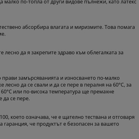
а малко по-топла от други видове пълнежи, като латекс
стествено абсорбира влагата и миризмите. Това помага
ме.
е лесно да я закрепите здраво към облегалката за
о прави замърсяванията и износването по-малко
 лесно да се свали и да се пере в пералня на 60°C, за
а 60°C или по-висока температура ще премахне
 да се пере.
00, което означава, че е щателно тествана и отговаря
та гаранция, че продуктът е безопасен за вашето