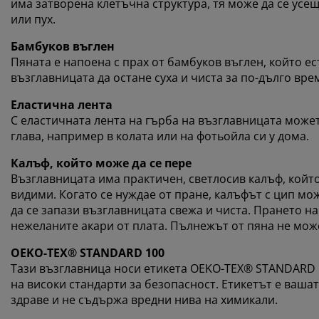
има затворена клетъчна структура, тя може да се усещ
или пух.
Бамбуков въглен
Пяната е напоена с прах от бамбуков въглен, който е
възглавницата да остане суха и чиста за по-дълго вре
Еластична лента
С еластичната лента на гърба на възглавницата может
глава, например в колата или на фотьойла си у дома.
Калъф, който може да се пере
Възглавницата има практичен, светлосив калъф, койт
видими. Когато се нуждае от пране, калъфът с цип може
да се запази възглавницата свежа и чиста. Прането н
нежеланите акари от плата. Пълнежът от пяна не може
OEKO-TEX® STANDARD 100
Тази възглавница носи етикета OEKO-TEX® STANDARD 1
на високи стандарти за безопасност. Етикетът е ваша
здраве и не съдържа вредни нива на химикали.