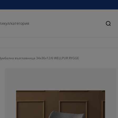
Търс
Лумбална възглавница 34x36x12/6 WELLPUR RYGGE
86.7346938775
8.16326530612