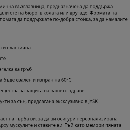
мична възглавница, предназначена да поддържа
дали сте на бюро, в колата или другаде. Формата на
помага да поддържате по-добра стойка, за да намалите
 и еластична
ите
галка за гръб
 бъде свален и изпран на 60°C
вещества за защита на вашето здраве
кти за сън, предлагана ексклузивно в JYSK
ст на гърба ви, за да ви осигури персонализирана
рху мускулите и ставите ви. Тъй като мемори пяната