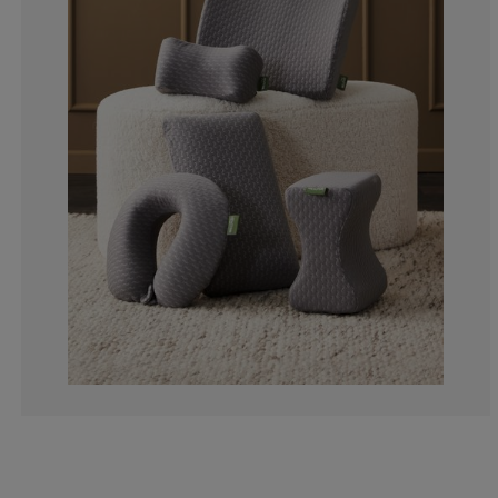
2.040816326530
1.020408163265
2.040816326530