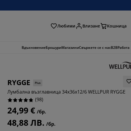
Любими
Влизане
Кошница
ене
Вдъхновение
Брошури
Магазини
Свържете се с нас
B2B
Работа
RYGGE
Plus
Лумбална възглавница 34x36x12/6 WELLPUR RYGGE
(
98
)
24,99 €
/бр.
5102%
48,88 ЛВ.
/бр.
245%