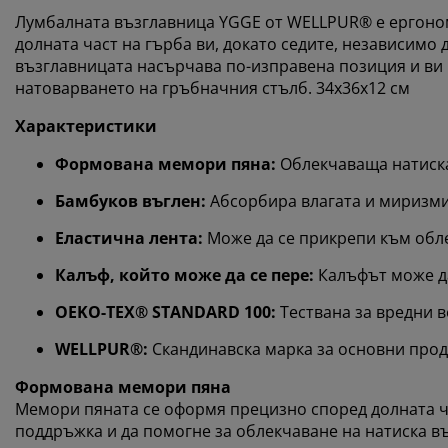
Лумбалната възглавница YGGE от WELLPUR® е ергоно
долната част на гърба ви, докато седите, независимо 
възглавницата насърчава по-изправена позиция и ви 
натоварването на гръбначния стълб. 34x36x12 см
Характеристики
Формована мемори пяна:
Облекчаваща натиска
Бамбуков въглен:
Абсорбира влагата и миризм
Еластична лента:
Може да се прикрепи към обле
Калъф, който може да се пере:
Калъфът може да
OEKO-TEX® STANDARD 100:
Тествана за вредни 
WELLPUR®:
Скандинавска марка за основни проду
Формована мемори пяна
Мемори пяната се оформя прецизно според долната ча
поддръжка и да помогне за облекчаване на натиска въ