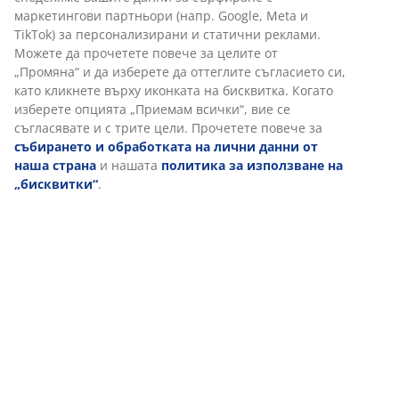
маркетингови партньори (напр. Google, Meta и
TikTok) за персонализирани и статични реклами.
Можете да прочетете повече за целите от
Отзиви
„Промяна“ и да изберете да оттеглите съгласието си,
(
0
)
като кликнете върху иконката на бисквитка. Когато
изберете опцията „Приемам всички“, вие се
съгласявате и с трите цели. Прочетете повече за
събирането и обработката на лични данни от
Доставка
наша страна
и нашата
политика за използване на
„бисквитки“
.