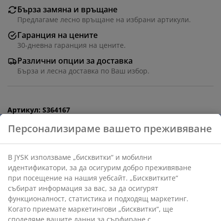
Бърза замяна и връщане
Предлагаме лесно връщане на избрани артикули.
Гаранция на цените
30-дневна гаранция на цените.
Различни опции за доставка
Бърза и лесна доставка по Ваш избор.
Артикул: S364167
Персонализираме вашето преживяване
Комплекта съдържа следните
В JYSK използваме „бисквитки“ и мобилни
артикули:
идентификатори, за да осигурим добро преживяване
при посещение на нашия уебсайт. „Бисквитките“
събират информация за вас, за да осигурят
функционалност, статистика и подходящ маркетинг.
Когато приемате маркетингови „бисквитки“, ще
Характеристики
споделяме вашите данни за сърфиране с