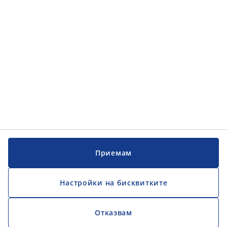
Обслужване на клиенти
Обслужване на клиенти
JYSK
JYSK
ГЛАВЕН ОФИС
Последвайте JYSK
Официален фиксиран обменен курс 1EUR = 1,95583 BGN