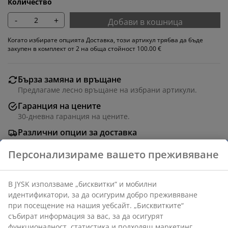
Количество
-
+
Добави в кошница
Когато избирате опцията Доставка, този артикул трябва да бъде
закупен в комплект от 2 на обща стойност 100.00 €
Бърза замяна и връщане
Предлагаме лесно връщане на избрани артикули.
Гаранция на цените
30-дневна гаранция на цените.
Различни опции за доставка
Бърза и лесна доставка по Ваш избор.
Кухненски стол с подплатена седалка и облегалка от
сиво кадифе. Крака от стомана в цвят дъб.
Артикул: 3640116