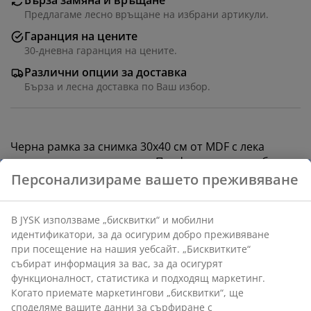
Бърза замяна и връщане
Предлагаме лесно връщане на избрани артикули.
Гаранция на цените
30-дневна гаранция на цените.
Различни опции за доставка
Бърза и лесна доставка по Ваш избор.
Черна рамка за снимка 30x40 см от MDF с лека
пластмасова предна част. Профилираният ръб
придава на рамката традиционен вид.
Артикул: 4912818
Характеристики
Персонализираме вашето преживяване