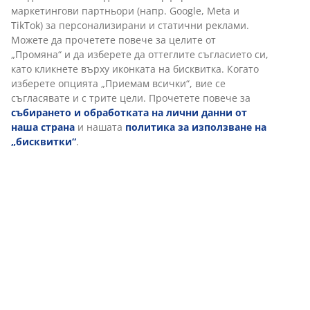
Отзиви
В JYSK използваме „бисквитки“ и мобилни идентификатори,
(
25
)
за да осигурим добро преживяване при посещение на
нашия уебсайт. „Бисквитките“ събират информация за вас,
за да осигурят функционалност, статистика и подходящ
Доставка
маркетинг. Когато приемате маркетингови „бисквитки“, ще
споделяме вашите данни за сърфиране с маркетингови
партньори (напр. Google, Meta и TikTok) за
персонализирани и статични реклами. Можете да
прочетете повече за целите от „Промяна“ и да изберете да
оттеглите съгласието си, като кликнете върху иконката на
бисквитка. Когато изберете опцията „Приемам всички“, вие
се съгласявате и с трите цели. Прочетете повече за
събирането и обработката на лични данни от наша
страна
и нашата
политика за използване на
„бисквитки“
.