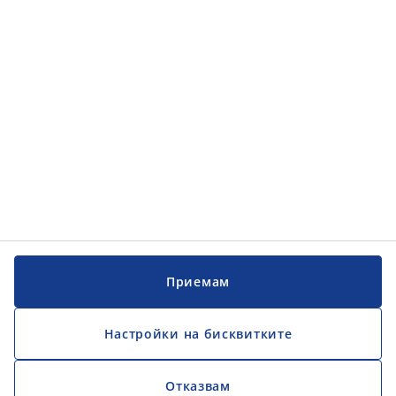
Обслужване на клиенти
Обслужване на клиенти
JYSK
JYSK
ГЛАВЕН ОФИС
Последвайте JYSK
Приемам
Настройки на бисквитките
Отказвам
Официален фиксиран обменен курс 1EUR = 1,95583 BGN