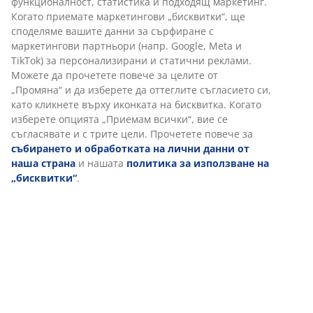
функционалност, статистика и подходящ маркетинг.
Когато приемате маркетингови „бисквитки“, ще
Артикул: 4912555
споделяме вашите данни за сърфиране с
маркетингови партньори (напр. Google, Meta и
TikTok) за персонализирани и статични реклами.
Можете да прочетете повече за целите от
Характеристики
„Промяна“ и да изберете да оттеглите съгласието си,
като кликнете върху иконката на бисквитка. Когато
изберете опцията „Приемам всички“, вие се
съгласявате и с трите цели. Прочетете повече за
Отзиви
събирането и обработката на лични данни от
(
95
)
наша страна
и нашата
политика за използване на
„бисквитки“
.
Доставка