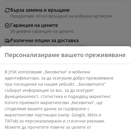
Бърза замяна и връщане
Предлагаме лесно връщане на избрани артикули.
Гаранция на цените
30-дневна гаранция на цените.
Различни опции за доставка
Бърза и лесна доставка по Ваш избор.
Сива стъклена поставка за чаени свещи с модерен
дизайн. Идеална за добавяне на топла светлина към
стаята ви. Ø8 x В7 см
Артикул: 4912607
Етикети
Етикети
Етикети