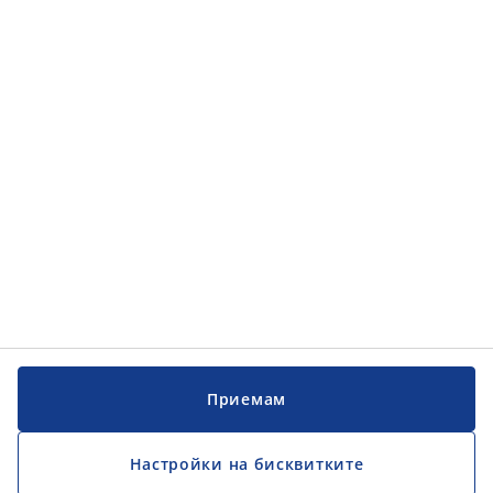
Категории
Категории
Обслужване на клиенти
Обслужване на клиенти
JYSK
JYSK
ГЛАВЕН ОФИС
Последвайте JYSK