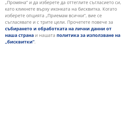
Характеристики
Персонализираме вашето преживяване
Отзиви
(
3
)
В JYSK използваме „бисквитки“ и мобилни идентификатори, з
осигурим добро преживяване при посещение на нашия уебса
„Бисквитките“ събират информация за вас, за да осигурят
функционалност, статистика и подходящ маркетинг. Когато 
Доставка
маркетингови „бисквитки“, ще споделяме вашите данни за
сърфиране с маркетингови партньори (напр. Google, Meta и T
за персонализирани и статични реклами. Можете да прочет
повече за целите от „Промяна“ и да изберете да оттеглите
съгласието си, като кликнете върху иконката на бисквитка. К
изберете опцията „Приемам всички“, вие се съгласявате и с 
цели. Прочетете повече за
събирането и обработката на л
данни от наша страна
и нашата
политика за използване н
„бисквитки“
.