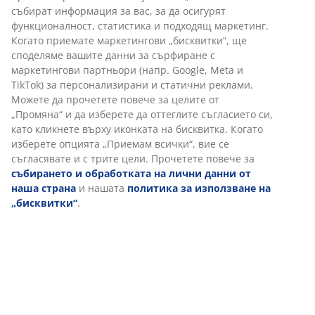
Поставете го на камината или масата за хранене, за
да създадете приятна атмосфера с мека светлина.
Ø10 x В21 см
Артикул: 4912597
Етикети
Характеристики
Отзиви
(
1
)
Доставка