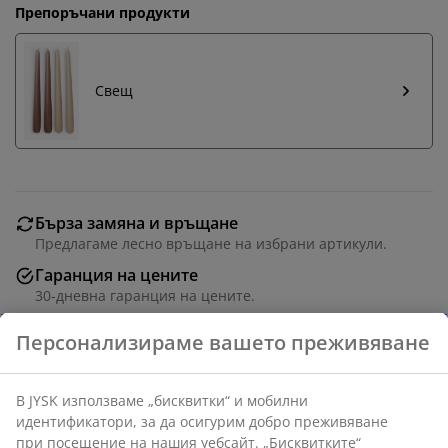
Препоръчани продукти
Свещ
Бърза замяна и връщане
Предлагаме лесно връщане на избрани артикули.
Гаранция на цените
30-дневна гаранция на цените.
Различни опции за доставка
Бърза и лесна доставка по Ваш избор.
Свещник от черен алуминий с класически форма.