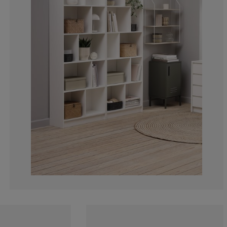
4.91803278688
4.91803278688
6.55737704918