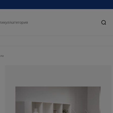
Търс
яла
67.2131147540
16.3934426229