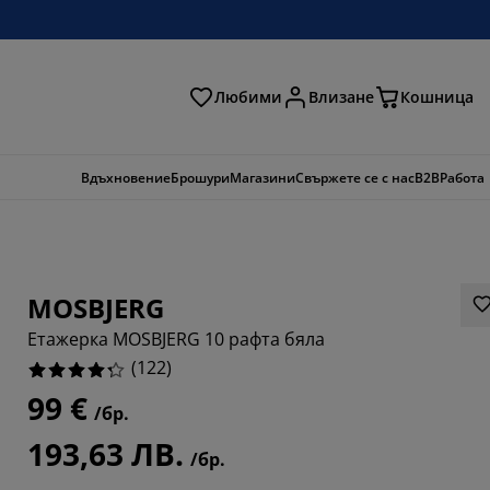
Любими
Влизане
Кошница
ене
Вдъхновение
Брошури
Магазини
Свържете се с нас
B2B
Работа
MOSBJERG
Етажерка MOSBJERG 10 рафта бяла
(
122
)
99 €
/бр.
9836%
193,63 ЛВ.
/бр.
5082%