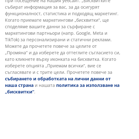
Бърза и лесна доставка по Ваш избор.
Декоративен фурнир. Интериор гардероб: 1 лост.
Ш80 x В193 x Дълб.51 см
Артикул: 3682171
Инструкции за сглобяване
Характеристики
Отзиви
(
307
)