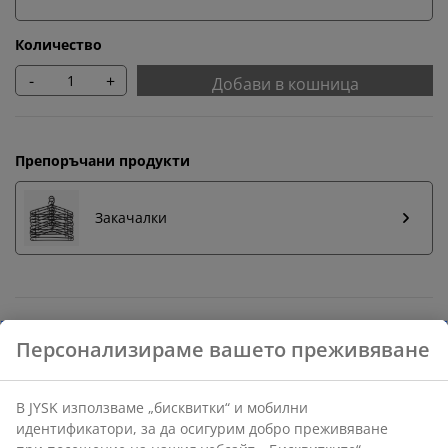
Количество
-
+
Добави в кошница
Препоръчани продукти
Закачалки
Бърза замяна и връщане
Предлагаме лесно връщане на избрани артикули.
Гаранция на цените
30-дневна гаранция на цените.
Различни опции за доставка