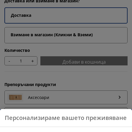
Доставка или Взимане в магазин?
Доставка
Взимане в магазин (Кликни & Вземи)
Количество
-
+
Добави в кошница
Препоръчани продукти
Аксесоари
Закачалки