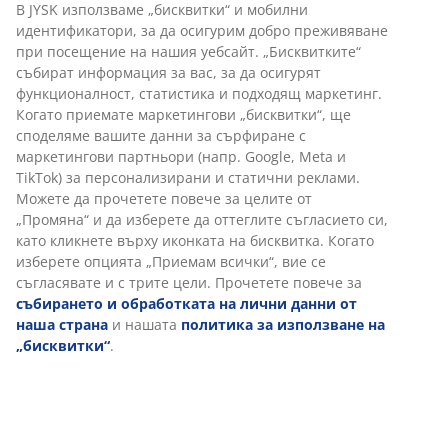
Бърза замяна и връщане
Предлагаме лесно връщане на избрани артикули.
Гаранция на цените
30-дневна гаранция на цените.
Различни опции за доставка
Бърза и лесна доставка по Ваш избор.
Декоративен фурнир. Интериор гардероб: 4 рафта и
1 лост. Ш96 x В176 x Дълб.50 см
Артикул: 3600481
Инструкции за сглобяване