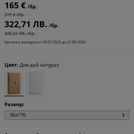
165 €
/бр.
219 € /бр.
322,71 ЛВ.
/бр.
428,33 ЛВ. /бр.
Цената е валидна от 29.07.2026 до 27.08.2026
Цвят
:
Див дъб натурал
Размер
:
96x176