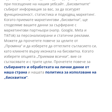
при посещение на нашия уебсайт. „Бисквитките“
30-дневна гаранция на цените.
събират информация за вас, за да осигурят
Различни опции за доставка
функционалност, статистика и подходящ маркетинг.
Бърза и лесна доставка по Ваш избор.
Когато приемате маркетингови „бисквитки“, ще
споделяме вашите данни за сърфиране с
маркетингови партньори (напр. Google, Meta и
Декоративен фурнир. Интериор гардероб: 4 рафта и
TikTok) за персонализирани и статични реклами.
2 лоста. Ш200 x В200 x Дълб.59 см
Можете да прочетете повече за целите от
„Промяна“ и да изберете да оттеглите съгласието си,
като кликнете върху иконката на бисквитка. Когато
Артикул: 3696665
изберете опцията „Приемам всички“, вие се
съгласявате и с трите цели. Прочетете повече за
Инструкции за сглобяване
събирането и обработката на лични данни от
наша страна
и нашата
политика за използване на
„бисквитки“
.
Характеристики
Отзиви
(
149
)