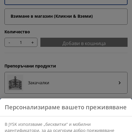
Взимане в магазин (Кликни & Вземи)
Количество
-
+
Добави в кошница
Препоръчани продукти
Закачалки
Персонализираме вашето преживяване
Бърза замяна и връщане
Предлагаме лесно връщане на избрани артикули.
В JYSK използваме „бисквитки“ и мобилни
Гаранция на цените
идентификатори, за да осигурим добро преживяване