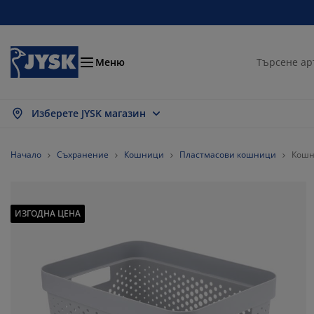
Домашни потреби
Легла и матраци
За прозореца
Съхранение
Трапезария
Коридор
Градина
Дневна
Спалня
Офис
Баня
Меню
Изберете JYSK магазин
окажи всички
окажи всички
окажи всички
окажи всички
окажи всички
окажи всички
окажи всички
окажи всички
окажи всички
окажи всички
окажи всички
траци
траци от пяна
ърпи
ис мебели
вани
аси
рдероби
бели за коридор
тови завеси
адински мебели
корации
Начало
Съхранение
Кошници
Пластмасови кошници
Кошн
гла и рамки
ужинни матраци
кстил
хранение
есла
олове
бели за съхранение
 стената
летни щори
зонни възглавници
кстил
ИЗГОДНА ЦЕНА
сички за кафе
омарници
хранение навън
вивки
гла
сесоари за баня
хранение
бели за коридор
тикули за съхранение
 масата
лио за стъкло
хранение
нка за градината и балкона
ддръжка на мебели
зглавници
п матраци
ане
тикули за съхранение
кстил
 стената
сесоари
 шкафове
адински аксесоари
ддръжка на мебели
ално бельо
отектори за матрак
хня