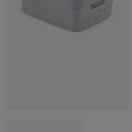
ддръжка на мебели
адинско осветление
аршафи
мки за легла
ветление
мпинг
рдероби
нови за матрак
оки за дома
бели за спалня
дматрачни рамки
тска стая
тски матраци
ане
тски легла