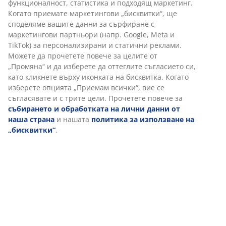
Кошницата е стифираща. Ш16 x Д25 x В10 см
Артикул: 4912044
Характеристики
Отзиви
(
6
)
Доставка