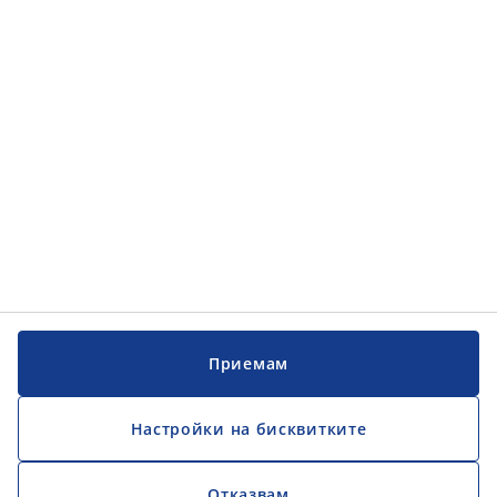
Обслужване на клиенти
Обслужване на клиенти
JYSK
JYSK
ГЛАВЕН ОФИС
Последвайте JYSK