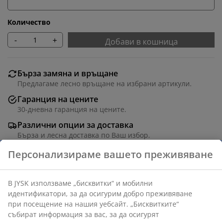
Количество
-
+
Добави в кошница
Бърза замяна и връщане
Предлагаме лесно връщане на избрани артикули.
Гаранция на цените
30-дневна гаранция на цените.
Различни опции за доставка
Бърза и лесна доставка по Ваш избор.
Сгъваема кошница, изработена от пластмаса (100%
рециклирана) в светлосин цвят и стилен дизайн,
който се вписва във всеки дом. Идеална за
съхранение на всичко от офис консумативи и хоби
артикули до аксесоари и малки предмети в банята.