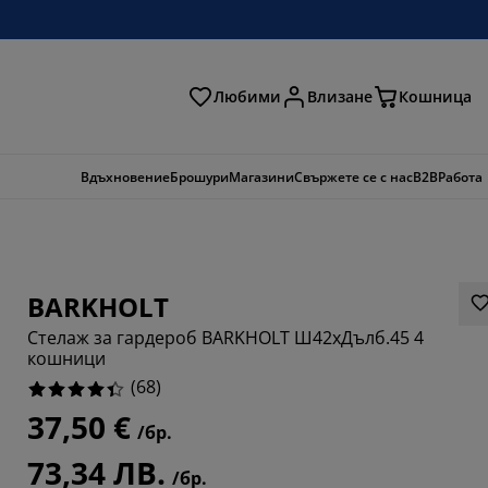
Любими
Влизане
Кошница
ене
Вдъхновение
Брошури
Магазини
Свържете се с нас
B2B
Работа
BARKHOLT
Стелаж за гардероб BARKHOLT Ш42xДълб.45 4
кошници
(
68
)
37,50 €
/бр.
1765%
73,34 ЛВ.
1178%
/бр.