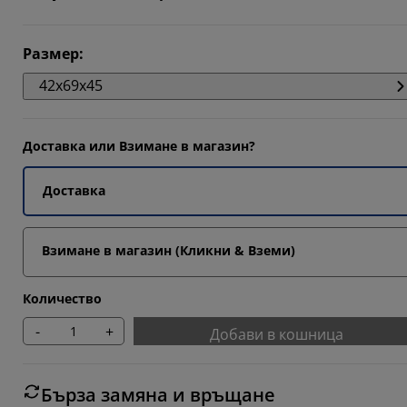
647%
Размер
:
2353%
42x69x45
2353%
Доставка или Взимане в магазин?
Доставка
Взимане в магазин (Кликни & Вземи)
Количество
-
+
Добави в кошница
Бърза замяна и връщане