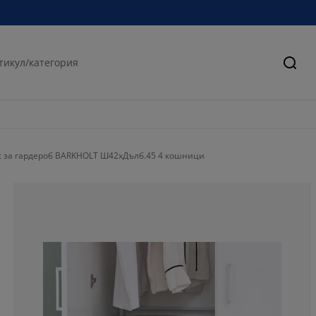
Търс
 за гардероб BARKHOLT Ш42xДълб.45 4 кошници
70.5882352941
14.70588235294