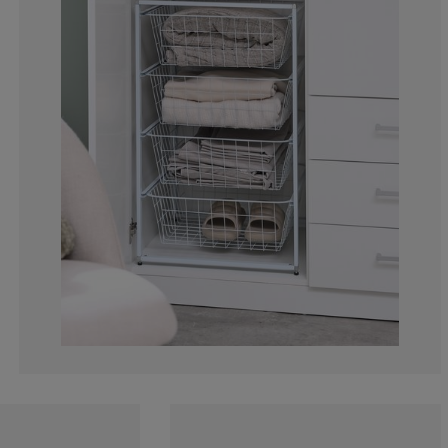
5.88235294117
4.41176470588
4.41176470588