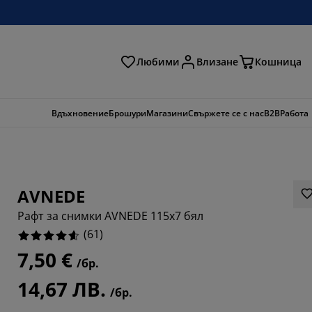
Любими
Влизане
Кошница
ене
Вдъхновение
Брошури
Магазини
Свържете се с нас
B2B
Работа
AVNEDE
Рафт за снимки AVNEDE 115x7 бял
(
61
)
7,50 €
/бр.
5902%
14,67 ЛВ.
/бр.
0492%