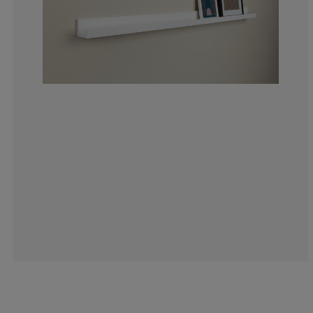
1.63934426229
1.63934426229
6.55737704918