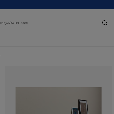
Търс
л
80.3278688524
9.83606557377